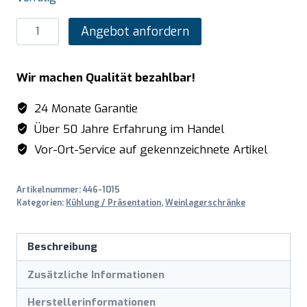
SARO
Angebot anfordern
Weinlagerschrank
für
Wir machen Qualität bezahlbar!
40
Flaschen,
24 Monate Garantie
Modell
Über 50 Jahre Erfahrung im Handel
WK
Vor-Ort-Service auf gekennzeichnete Artikel
40
Menge
Artikelnummer:
446-1015
Kategorien:
Kühlung / Präsentation
,
Weinlagerschränke
Beschreibung
Zusätzliche Informationen
Herstellerinformationen