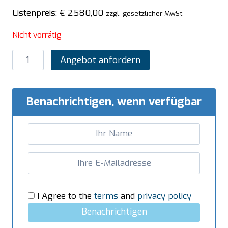
Listenpreis:
€
2.580,00
zzgl. gesetzlicher MwSt.
Nicht vorrätig
SARO
Angebot anfordern
Weinkühlschrank
mit
Glastür,
Benachrichtigen, wenn verfügbar
Modell
CV
430
PV
Menge
I Agree to the
terms
and
privacy policy
Benachrichtigen