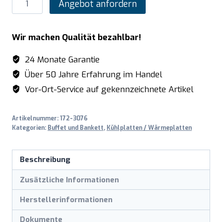
SARO
Angebot anfordern
Warmhalteplatte
1
Wir machen Qualität bezahlbar!
x
GN
24 Monate Garantie
1/1
Über 50 Jahre Erfahrung im Handel
Modell
Vor-Ort-Service auf gekennzeichnete Artikel
ROM
Menge
Artikelnummer:
172-3076
Kategorien:
Buffet und Bankett
,
Kühlplatten / Wärmeplatten
Beschreibung
Zusätzliche Informationen
Herstellerinformationen
Dokumente