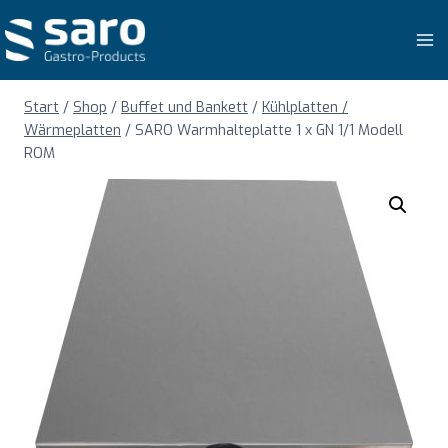
Zum
Inhalt
springen
Start
/
Shop
/
Buffet und Bankett
/
Kühlplatten /
Wärmeplatten
/
SARO Warmhalteplatte 1 x GN 1/1 Modell
ROM