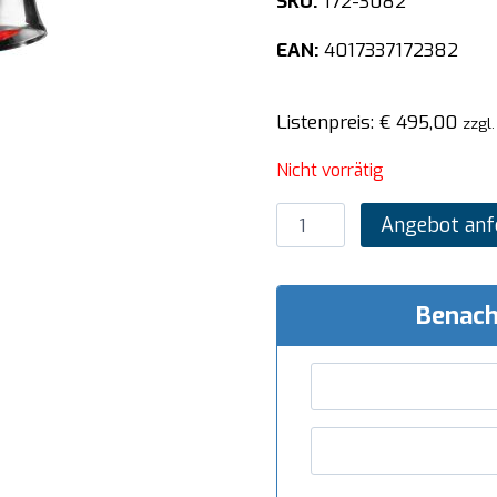
SKU:
172-3082
EAN:
4017337172382
Listenpreis:
€
495,00
zzgl
Nicht vorrätig
SARO
Angebot anf
Warmhaltelampe
Modell
PLC
Benach
250
Menge