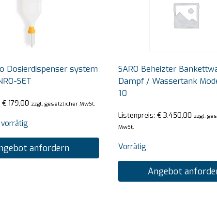
o Dosierdispenser system
SARO Beheizter Bankettw
NRO-SET
Dampf / Wassertank Mod
10
:
€
179,00
zzgl. gesetzlicher MwSt.
Listenpreis:
€
3.450,00
zzgl. ge
 vorrätig
MwSt.
Vorrätig
ngebot anfordern
Angebot anforde