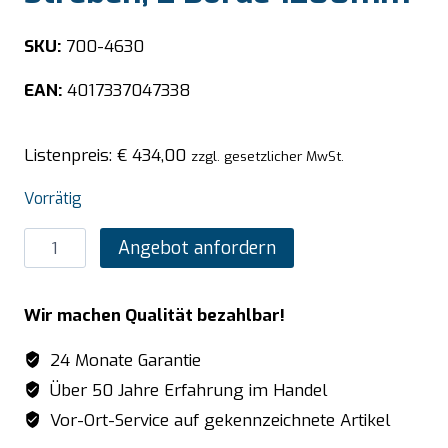
SKU:
700-4630
EAN:
4017337047338
Listenpreis:
€
434,00
zzgl. gesetzlicher MwSt.
Vorrätig
SARO
Angebot anfordern
Wandbord
mit
Wir machen Qualität bezahlbar!
Streben,
2
24 Monate Garantie
Borde
Über 50 Jahre Erfahrung im Handel
1200mm
Vor-Ort-Service auf gekennzeichnete Artikel
Menge