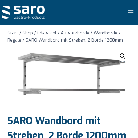
Zum
Inhalt
springen
Start
/
Shop
/
Edelstahl
/
Aufsatzborde / Wandborde /
Regale
/
SARO Wandbord mit Streben, 2 Borde 1200mm
SARO Wandbord mit
Streben, 2 Borde 1200mm