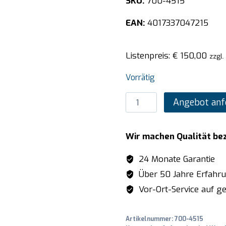
SKU:
700-4515
EAN:
4017337047215
Listenpreis:
€
150,00
zzgl.
Vorrätig
SARO
Angebot anf
Wandbord
1600mm
Wir machen Qualität be
Menge
24 Monate Garantie
Über 50 Jahre Erfahr
Vor-Ort-Service auf ge
Artikelnummer:
700-4515