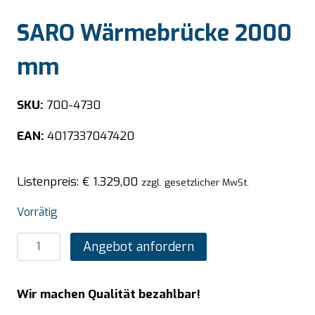
SARO Wärmebrücke 2000
mm
SKU:
700-4730
EAN:
4017337047420
Listenpreis:
€
1.329,00
zzgl. gesetzlicher MwSt.
Vorrätig
SARO
Angebot anfordern
Wärmebrücke
2000
Wir machen Qualität bezahlbar!
mm