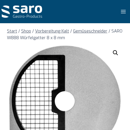
Zum
Inhalt
springen
Start
/
Shop
/
Vorbereitung Kalt
/
Gemüseschneider
/
SARO
W888 Würfelgatter 8 x 8 mm