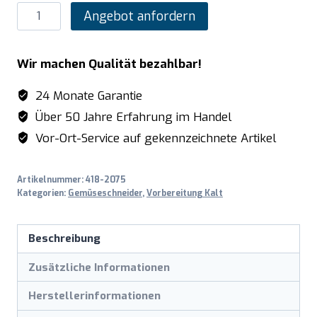
SARO
Angebot anfordern
W888
Würfelgatter
Wir machen Qualität bezahlbar!
8
x
24 Monate Garantie
8
Über 50 Jahre Erfahrung im Handel
mm
Vor-Ort-Service auf gekennzeichnete Artikel
Menge
Artikelnummer:
418-2075
Kategorien:
Gemüseschneider
,
Vorbereitung Kalt
Beschreibung
Zusätzliche Informationen
Herstellerinformationen