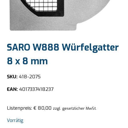
SARO W888 Würfelgatter
8 x 8 mm
SKU:
418-2075
EAN:
4017337418237
Listenpreis:
€
80,00
zzgl. gesetzlicher MwSt.
Vorrätig