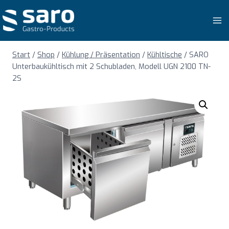
Zum
Inhalt
springen
Start
/
Shop
/
Kühlung / Präsentation
/
Kühltische
/
SARO
Unterbaukühltisch mit 2 Schubladen, Modell UGN 2100 TN-
2S