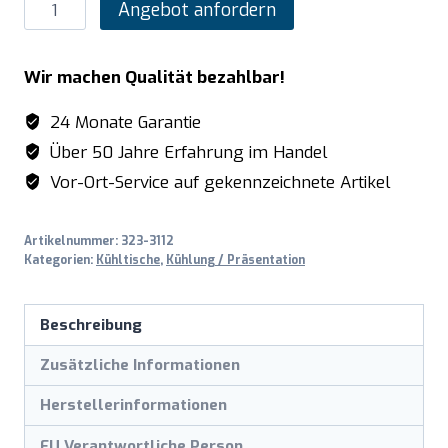
SARO
Angebot anfordern
Unterbaukühltisch
mit
Wir machen Qualität bezahlbar!
2
Schubladen,
24 Monate Garantie
Modell
Über 50 Jahre Erfahrung im Handel
UGN
Vor-Ort-Service auf gekennzeichnete Artikel
2100
TN-
Artikelnummer:
323-3112
2S
Kategorien:
Kühltische
,
Kühlung / Präsentation
Menge
Beschreibung
Zusätzliche Informationen
Herstellerinformationen
EU Verantwortliche Person