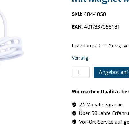
SKU:
484-1060
EAN:
4017337058181
Listenpreis:
€
11,75
zzgl. ge
Vorrätig
SARO
Angebot anf
Thermometer
digital
Wir machen Qualität be
für
Tiefkühl
24 Monate Garantie
mit
Über 50 Jahre Erfahr
Magnet
Vor-Ort-Service auf ge
Modell