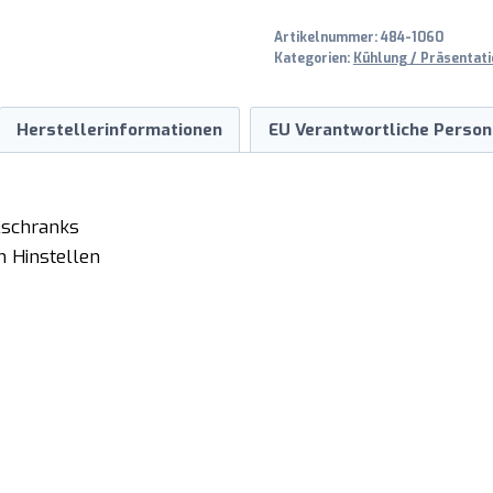
6039SB
Artikelnummer:
484-1060
Menge
Kategorien:
Kühlung / Präsentati
Herstellerinformationen
EU Verantwortliche Person
lschranks
m Hinstellen