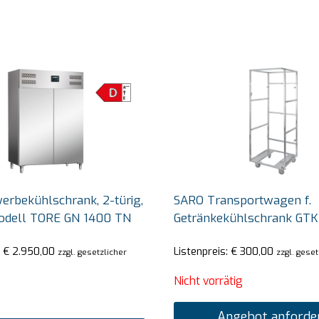
rbekühlschrank, 2-türig,
SARO Transportwagen f.
Modell TORE GN 1400 TN
Getränkekühlschrank GTK
:
€
2.950,00
Listenpreis:
€
300,00
zzgl. gesetzlicher
zzgl. gese
Nicht vorrätig
Angebot anforde