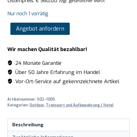
Listenpreis:
€
360,00
zzgl. gesetzlicher MwSt.
Nur noch 1 vorrätig
SARO
Angebot anfordern
Infrarot-
Terrassenheizstrahler
Wir machen Qualität bezahlbar!
Modell
2400
24 Monate Garantie
GIANT
Über 50 Jahre Erfahrung im Handel
Menge
Vor-Ort-Service auf gekennzeichnete Artikel
Artikelnummer:
502-1005
Kategorien:
Outdoor
,
Transport und Aufbewahrung / Hotel
Beschreibung