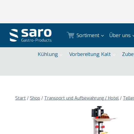
Zum
Inhalt
springen
Sortiment
Über uns
Kühlung
Vorbereitung Kalt
Zube
Start
/
Shop
/
Transport und Aufbewahrung / Hotel
/
Telle