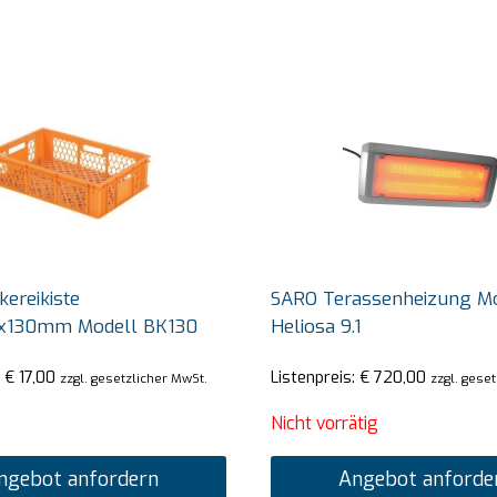
ereikiste
SARO Terassenheizung M
x130mm Modell BK130
Heliosa 9.1
:
€
17,00
Listenpreis:
€
720,00
zzgl. gesetzlicher MwSt.
zzgl. gese
Nicht vorrätig
ngebot anfordern
Angebot anforde