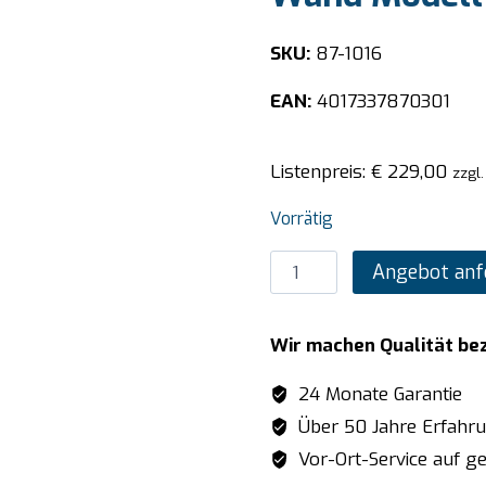
SKU:
87-1016
EAN:
4017337870301
Listenpreis:
€
229,00
zzgl
Vorrätig
SARO
Angebot anf
Tellerstapelsystem
Plate-
Wir machen Qualität be
Mate®
Wand
24 Monate Garantie
Modell
Über 50 Jahre Erfahr
WM-
Vor-Ort-Service auf ge
12