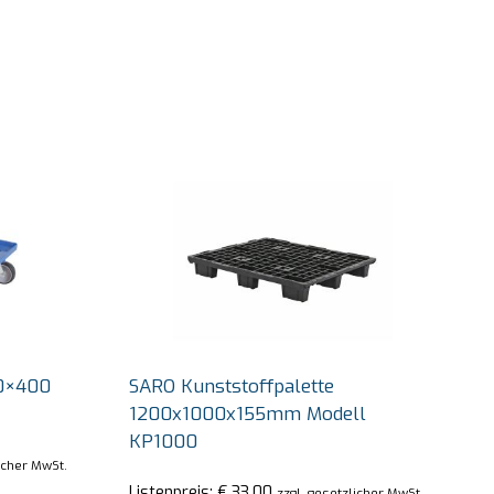
00×400
SARO Kunststoffpalette
1200x1000x155mm Modell
KP1000
licher MwSt.
Listenpreis:
€
33,00
zzgl. gesetzlicher MwSt.