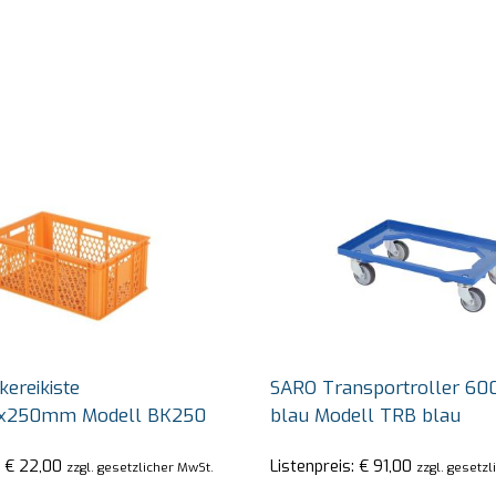
ereikiste
SARO Transportroller 6
x250mm Modell BK250
blau Modell TRB blau
:
€
22,00
Listenpreis:
€
91,00
zzgl. gesetzlicher MwSt.
zzgl. gesetz