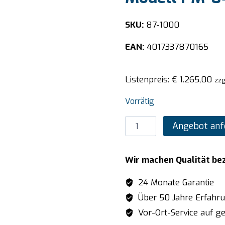
SKU:
87-1000
EAN:
4017337870165
Listenpreis:
€
1.265,00
zzg
Vorrätig
SARO
Angebot anf
Tellerstapelsystem
Plate-
Wir machen Qualität be
Mate®
Modell
24 Monate Garantie
PM-
Über 50 Jahre Erfahr
84
Vor-Ort-Service auf ge
STANDARD