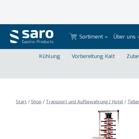
Zum
Inhalt
springen
Sortiment
Über uns
Kühlung
Vorbereitung Kalt
Zube
Start
/
Shop
/
Transport und Aufbewahrung / Hotel
/
Telle