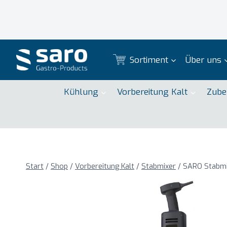
Zum
Inhalt
springen
Sortiment
Über uns
Kühlung
Vorbereitung Kalt
Zube
Start
/
Shop
/
Vorbereitung Kalt
/
Stabmixer
/
SARO Stabmi