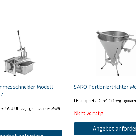
messchneider Modell
SARO Portioniertrichter M
12
Listenpreis:
€
54,00
zzgl. gesetz
:
€
550,00
zzgl. gesetzlicher MwSt.
Nicht vorrätig
Angebot anforde