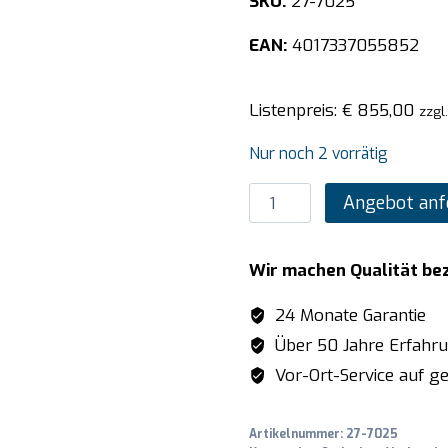
SKU:
27-7025
EAN:
4017337055852
Listenpreis:
€
855,00
zzgl
Nur noch 2 vorrätig
SARO
Angebot anf
Stabmixer
Modell
Wir machen Qualität be
XM-
52
24 Monate Garantie
Menge
Über 50 Jahre Erfahr
Vor-Ort-Service auf ge
Artikelnummer:
27-7025