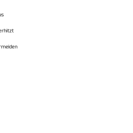
us
rhitzt
ermeiden