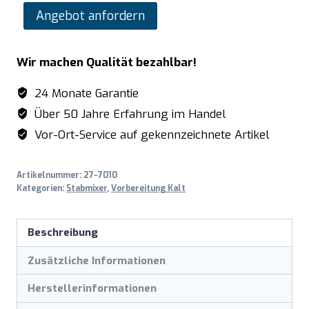
SARO
Angebot anfordern
Stabmixer
Modell
Wir machen Qualität bezahlbar!
XM-
32
24 Monate Garantie
Menge
Über 50 Jahre Erfahrung im Handel
Vor-Ort-Service auf gekennzeichnete Artikel
Artikelnummer:
27-7010
Kategorien:
Stabmixer
,
Vorbereitung Kalt
Beschreibung
Zusätzliche Informationen
Herstellerinformationen