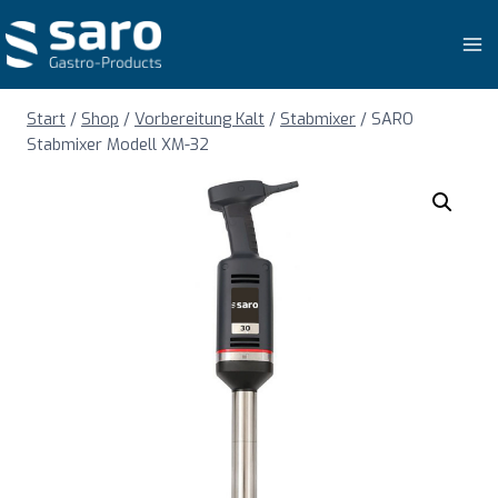
Zum
Inhalt
springen
Start
/
Shop
/
Vorbereitung Kalt
/
Stabmixer
/
SARO
Stabmixer Modell XM-32