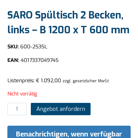
SARO Spültisch 2 Becken,
links – B 1200 x T 600 mm
SKU:
600-2535L
EAN:
4017337049745
Listenpreis:
€
1.092,00
zzgl. gesetzlicher MwSt.
Nicht vorrätig
SARO
Angebot anfordern
Spültisch
2
Becken,
Benachrichtigen, wenn verfügbar