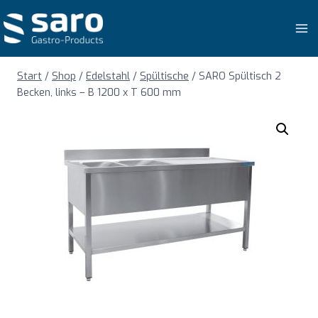
Zum
Inhalt
springen
Start
/
Shop
/
Edelstahl
/
Spültische
/
SARO Spültisch 2
Becken, links – B 1200 x T 600 mm