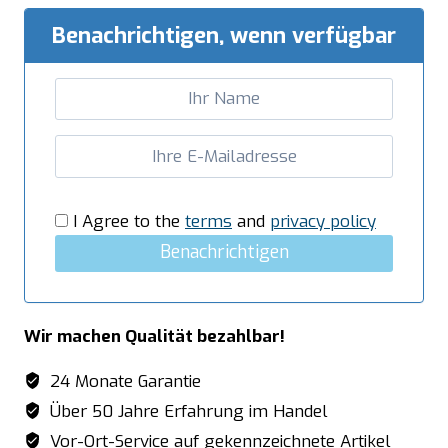
1
Becken,
Benachrichtigen, wenn verfügbar
rechts
-
B
1000
x
T
600
I Agree to the
terms
and
privacy policy
mm
Benachrichtigen
Menge
Wir machen Qualität bezahlbar!
24 Monate Garantie
Über 50 Jahre Erfahrung im Handel
Vor-Ort-Service auf gekennzeichnete Artikel