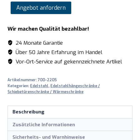
SARO
Angebot anfordern
Schiebetürenschrank
mit
Wir machen Qualität bezahlbar!
2
Schubladen,
24 Monate Garantie
1200X700mm
Über 50 Jahre Erfahrung im Handel
Menge
Vor-Ort-Service auf gekennzeichnete Artikel
Artikelnummer:
700-2205
Kategorien:
Edelstahl
,
Edelstahlhängeschränke /
Schiebetürenschränke / Wärmeschränke
Beschreibung
Zusätzliche Informationen
Sicherheits- und Warnhinweise