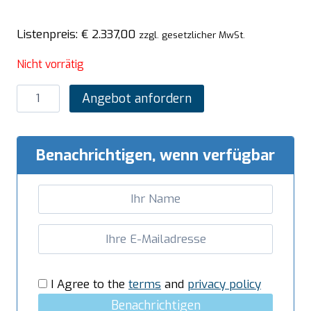
Listenpreis:
€
2.337,00
zzgl. gesetzlicher MwSt.
Nicht vorrätig
SARO
Angebot anfordern
Schiebetürenschrank
mit
2
Benachrichtigen, wenn verfügbar
Schubladen,
1000X700mm
Menge
I Agree to the
terms
and
privacy policy
Benachrichtigen