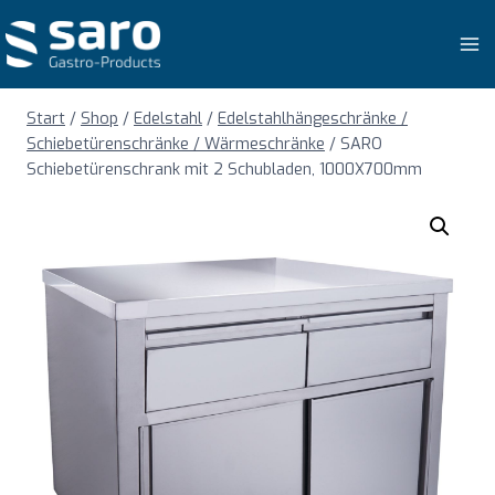
Zum
Inhalt
springen
Start
/
Shop
/
Edelstahl
/
Edelstahlhängeschränke /
Schiebetürenschränke / Wärmeschränke
/
SARO
Schiebetürenschrank mit 2 Schubladen, 1000X700mm