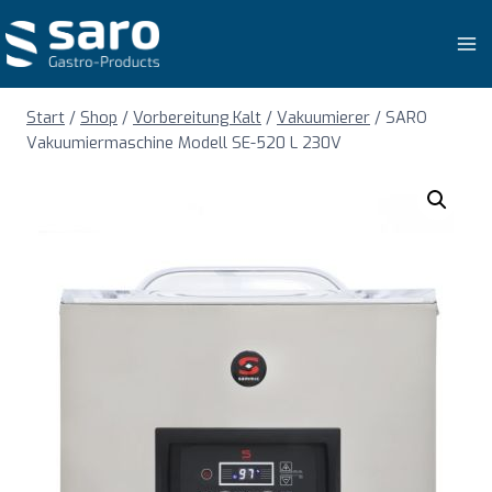
Zum
Inhalt
springen
Start
/
Shop
/
Vorbereitung Kalt
/
Vakuumierer
/
SARO
Vakuumiermaschine Modell SE-520 L 230V