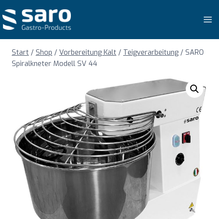
Zum
Inhalt
springen
Start
/
Shop
/
Vorbereitung Kalt
/
Teigverarbeitung
/
SARO
Spiralkneter Modell SV 44