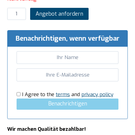
SARO
Angebot anfordern
Schockfroster
15
x
Benachrichtigen, wenn verfügbar
1/1
GN
Modell
ATTILA
15
Menge
I Agree to the
terms
and
privacy policy
Benachrichtigen
Wir machen Qualität bezahlbar!