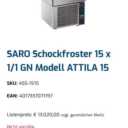
SARO Schockfroster 15 x
1/1 GN Modell ATTILA 15
SKU:
455-1515
EAN:
4017337071197
Listenpreis:
€
13.020,00
zzgl. gesetzlicher MwSt.
Nicht vorrätig