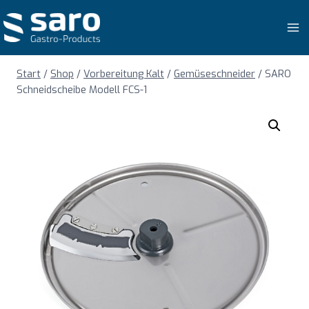
Zum
Inhalt
springen
Start
/
Shop
/
Vorbereitung Kalt
/
Gemüseschneider
/
SARO
Schneidscheibe Modell FCS-1