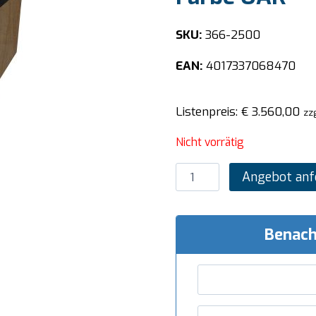
SKU:
366-2500
EAN:
4017337068470
Listenpreis:
€
3.560,00
zz
Nicht vorrätig
SARO
Angebot anf
Neutrales
Element
B
Benach
1600
mm,
Farbe
OAK