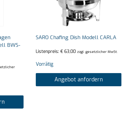
agen
SARO Chafing Dish Modell CARLA
ell BWS-
Listenpreis:
€
63,00
zzgl. gesetzlicher MwSt.
Vorrätig
setzlicher
Angebot anfordern
rn