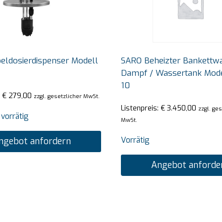
eldosierdispenser Modell
SARO Beheizter Bankettw
Dampf / Wassertank Mod
10
:
€
279,00
zzgl. gesetzlicher MwSt.
Listenpreis:
€
3.450,00
zzgl. ge
 vorrätig
MwSt.
Vorrätig
ngebot anfordern
Angebot anforde