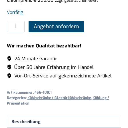
Listenpreis:
€
295,00
zzgl. gesetzlicher MwSt.
Vorrätig
SARO
Angebot anfordern
Minibar
mit
Wir machen Qualität bezahlbar!
Glastür
Modell
24 Monate Garantie
MB
Über 50 Jahre Erfahrung im Handel
30
Vor-Ort-Service auf gekennzeichnete Artikel
UG
Menge
Artikelnummer:
456-10101
Kategorien:
Kühlschränke / Glastürkühlschränke
,
Kühlung /
Präsentation
Beschreibung