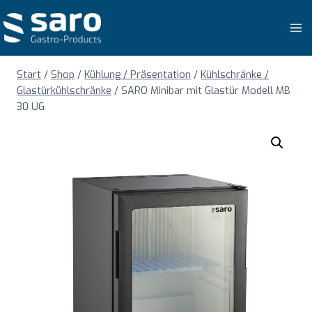
Zum
Inhalt
springen
Start
/
Shop
/
Kühlung / Präsentation
/
Kühlschränke /
Glastürkühlschränke
/
SARO Minibar mit Glastür Modell MB
30 UG