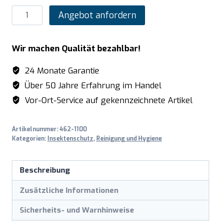
SARO
Angebot anfordern
LED
Insektenvernichter
Wir machen Qualität bezahlbar!
Modell
PT300I
24 Monate Garantie
Menge
Über 50 Jahre Erfahrung im Handel
Vor-Ort-Service auf gekennzeichnete Artikel
Artikelnummer:
462-1100
Kategorien:
Insektenschutz
,
Reinigung und Hygiene
Beschreibung
Zusätzliche Informationen
Sicherheits- und Warnhinweise