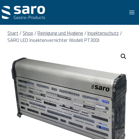
Zum
Inhalt
springen
Start
/
Shop
/
Reinigung und Hygiene
/
Insektenschutz
/
SARO LED Insektenvernichter Modell PT300I