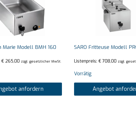
n Marie Modell BMH 160
SARO Fritteuse Modell PR
:
€
265,00
Listenpreis:
€
708,00
zzgl. gesetzlicher MwSt.
zzgl. gese
Vorrätig
ngebot anfordern
Angebot anforde