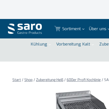
Zum
Inhalt
springen
Sortiment
Über uns
Kühlung
Vorbereitung Kalt
Zube
Start
/
Shop
/
Zubereitung Heiß
/
600er Profi Kochlinie
/
SA