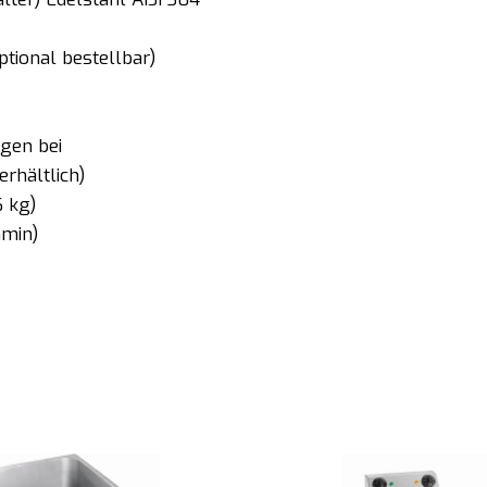
ptional bestellbar)
egen bei
rhältlich)
6 kg)
amin)