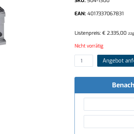
SKU:
504-1300
EAN:
4017337067831
Listenpreis:
€
2.335,00
zzg
Nicht vorrätig
SARO
Angebot anf
Lavasteingrill
Tischmodell
GPL46
Benach
Menge