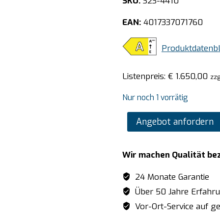
SKU:
323-4410
EAN:
4017337071760
Produktdatenbl
Listenpreis:
€
1.650,00
zzg
Nur noch 1 vorrätig
SARO
Angebot anfordern
Kühlschrank
Modell
Wir machen Qualität be
HK
600I
24 Monate Garantie
S/S
Über 50 Jahre Erfahr
Menge
Vor-Ort-Service auf ge