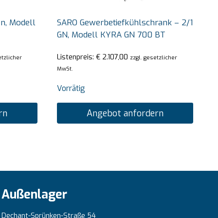
n, Modell
SARO Gewerbetiefkühlschrank – 2/1
GN, Modell KYRA GN 700 BT
Listenpreis:
€
2.107,00
etzlicher
zzgl. gesetzlicher
MwSt.
Vorrätig
rn
Angebot anfordern
Außenlager
Dechant-Sprünken-Straße 54