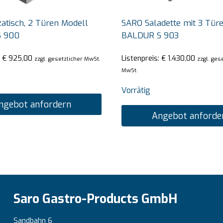
atisch, 2 Türen Modell
SARO Saladette mit 3 Türe
S 900
BALDUR S 903
:
€
925,00
Listenpreis:
€
1.430,00
zzgl. gesetzlicher MwSt.
zzgl. ges
MwSt.
Vorrätig
ngebot anfordern
Angebot anforde
Saro Gastro-Products GmbH
Sandbahn 6