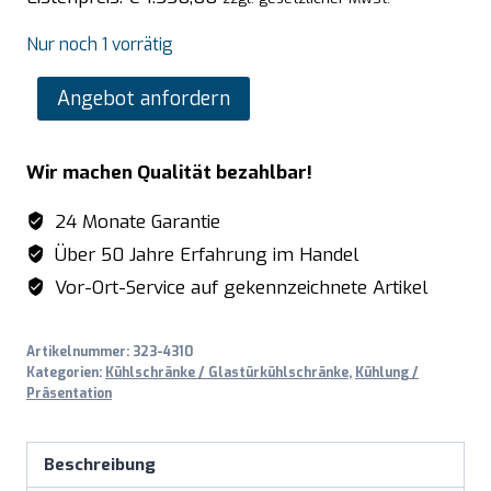
Nur noch 1 vorrätig
SARO
Angebot anfordern
Kühlschrank
Modell
Wir machen Qualität bezahlbar!
HK
600
24 Monate Garantie
S/S
Über 50 Jahre Erfahrung im Handel
PRO
Vor-Ort-Service auf gekennzeichnete Artikel
Menge
Artikelnummer:
323-4310
Kategorien:
Kühlschränke / Glastürkühlschränke
,
Kühlung /
Präsentation
Beschreibung