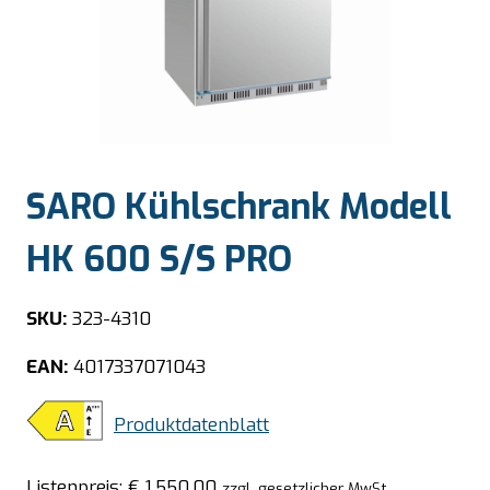
SARO Kühlschrank Modell
HK 600 S/S PRO
SKU:
323-4310
EAN:
4017337071043
Produktdatenblatt
Listenpreis:
€
1.550,00
zzgl. gesetzlicher MwSt.