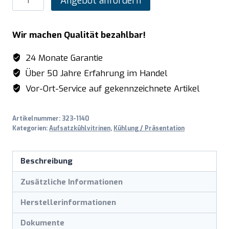
Angebot anfordern
Kühlaufsatz
-
Wir machen Qualität bezahlbar!
1/4
GN,
24 Monate Garantie
Modell
Über 50 Jahre Erfahrung im Handel
VRX
Vor-Ort-Service auf gekennzeichnete Artikel
1800/330
Menge
Artikelnummer:
323-1140
Kategorien:
Aufsatzkühlvitrinen
,
Kühlung / Präsentation
Beschreibung
Zusätzliche Informationen
Herstellerinformationen
Dokumente