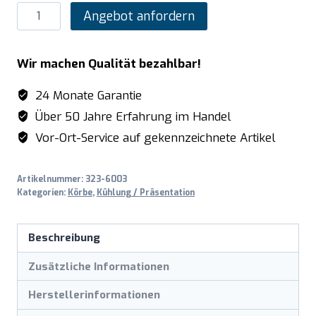
SARO
Angebot anfordern
Korb
für
Wir machen Qualität bezahlbar!
HT400
oben
24 Monate Garantie
Menge
Über 50 Jahre Erfahrung im Handel
Vor-Ort-Service auf gekennzeichnete Artikel
Artikelnummer:
323-6003
Kategorien:
Körbe
,
Kühlung / Präsentation
Beschreibung
Zusätzliche Informationen
Herstellerinformationen