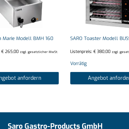
n Marie Modell BMH 160
SARO Toaster Modell BUS
:
€
265,00
Listenpreis:
€
380,00
zzgl. gesetzlicher MwSt.
zzgl. gese
Vorrätig
ngebot anfordern
Angebot anforde
Saro Gastro-Products GmbH