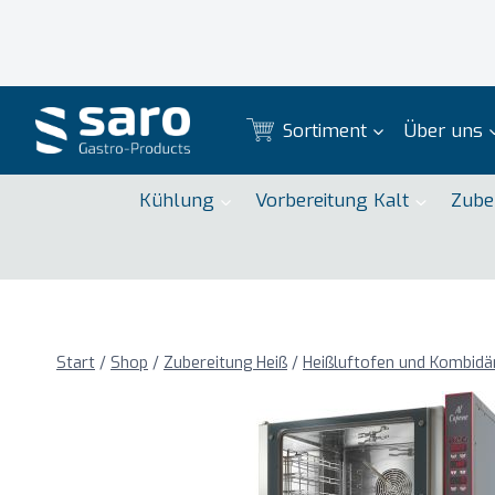
Zum
Inhalt
springen
Sortiment
Über uns
Kühlung
Vorbereitung Kalt
Zube
Start
/
Shop
/
Zubereitung Heiß
/
Heißluftofen und Kombid