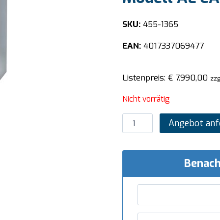
SKU:
455-1365
EAN:
4017337069477
Listenpreis:
€
7.990,00
zzg
Nicht vorrätig
SARO
Angebot anf
Kombidämpfer,
selbstreinigend
Modell
Benach
AL
CAPONE
10
Menge