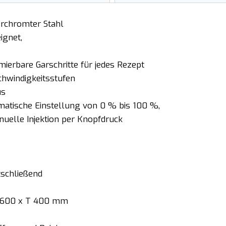
verchromter Stahl
ignet,
erbare Garschritte für jedes Rezept
chwindigkeitsstufen
us
atische Einstellung von 0 % bis 100 %,
uelle Injektion per Knopfdruck
tschließend
 B 600 x T 400 mm