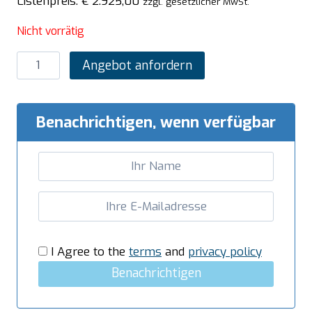
Listenpreis:
€
2.925,00
zzgl. gesetzlicher MwSt.
Nicht vorrätig
SARO
Angebot anfordern
Gasherd
mit
Gasbackofen,
Benachrichtigen, wenn verfügbar
4
Brenner
600
Line
Modell
G4SF6
Menge
I Agree to the
terms
and
privacy policy
Benachrichtigen