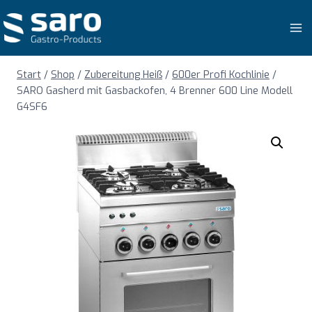
Zum
Inhalt
springen
Start
/
Shop
/
Zubereitung Heiß
/
600er Profi Kochlinie
/
SARO Gasherd mit Gasbackofen, 4 Brenner 600 Line Modell
G4SF6