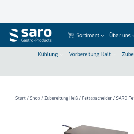
Zum
Inhalt
springen
Sortiment
Über uns
Kühlung
Vorbereitung Kalt
Zube
Start
/
Shop
/
Zubereitung Heiß
/
Fettabscheider
/
SARO Fet