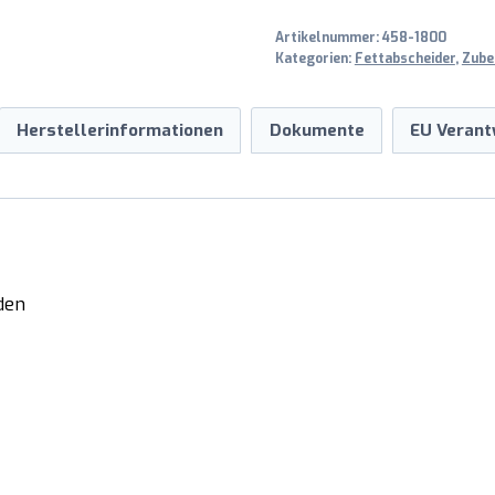
Artikelnummer:
458-1800
Kategorien:
Fettabscheider
,
Zube
Herstellerinformationen
Dokumente
EU Verant
den