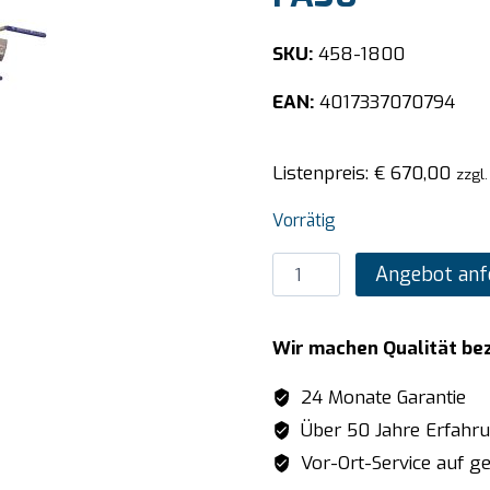
SKU:
458-1800
EAN:
4017337070794
Listenpreis:
€
670,00
zzgl
Vorrätig
SARO
Angebot anf
Fettabscheider
30
Wir machen Qualität be
Liter
Modell
24 Monate Garantie
FA30
Über 50 Jahre Erfahr
Menge
Vor-Ort-Service auf ge