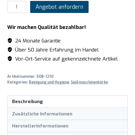
SARO
Angebot anfordern
Extender
für
Wir machen Qualität bezahlbar!
9er
Gläserkorb
24 Monate Garantie
Menge
Über 50 Jahre Erfahrung im Handel
Vor-Ort-Service auf gekennzeichnete Artikel
Artikelnummer:
508-1210
Kategorien:
Reinigung und Hygiene
,
Spülmaschinenkörbe
Beschreibung
Zusätzliche Informationen
Herstellerinformationen