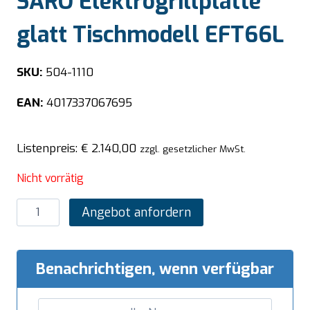
SARO Elektrogrillplatte
glatt Tischmodell EFT66L
SKU:
504-1110
EAN:
4017337067695
Listenpreis:
€
2.140,00
zzgl. gesetzlicher MwSt.
Nicht vorrätig
SARO
Angebot anfordern
Elektrogrillplatte
glatt
Tischmodell
Benachrichtigen, wenn verfügbar
EFT66L
Menge