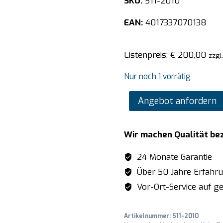
SKU:
511-2010
EAN:
4017337070138
Listenpreis:
€
200,00
zzgl
Nur noch 1 vorrätig
SARO
Angebot anfordern
Einsatz
für
Wir machen Qualität be
SV300
180
24 Monate Garantie
x
Über 50 Jahre Erfahr
180
Vor-Ort-Service auf ge
mm
Menge
Artikelnummer:
511-2010