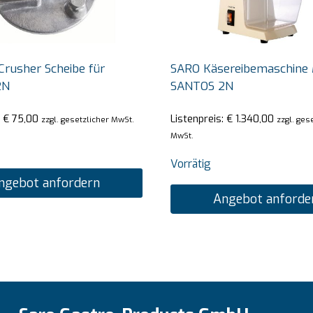
Crusher Scheibe für
SARO Käsereibemaschine 
2N
SANTOS 2N
:
€
75,00
Listenpreis:
€
1.340,00
zzgl. gesetzlicher MwSt.
zzgl. ges
MwSt.
Vorrätig
ngebot anfordern
Angebot anforde