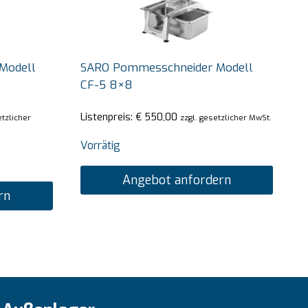
Modell
SARO Pommesschneider Modell
CF-5 8×8
Listenpreis:
€
550,00
etzlicher
zzgl. gesetzlicher MwSt.
Vorrätig
Angebot anfordern
rn