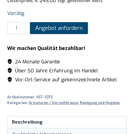
Listenpreis:
€
245,00
zzgl. gesetzlicher MwSt.
Vorrätig
SARO
Angebot anfordern
Einloch-
Vorspülbrause
Wir machen Qualität bezahlbar!
schwarz
Modell
24 Monate Garantie
MEGGY
Über 50 Jahre Erfahrung im Handel
Menge
Vor-Ort-Service auf gekennzeichnete Artikel
Artikelnummer:
457-1075
Kategorien:
Armaturen / Vorspülbrause
,
Reinigung und Hygiene
Beschreibung