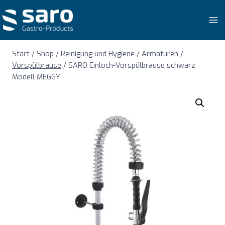
Zum
Inhalt
springen
Start
/
Shop
/
Reinigung und Hygiene
/
Armaturen /
Vorspülbrause
/
SARO Einloch-Vorspülbrause schwarz
Modell MEGGY