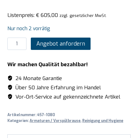
Listenpreis:
€
605,00
zzgl. gesetzlicher MwSt.
Nur noch 2 vorrätig
SARO
Angebot anfordern
Einloch-
Vorspülbrause
Wir machen Qualität bezahlbar!
schwarz
mit
24 Monate Garantie
Hahn
Über 50 Jahre Erfahrung im Handel
Modell
Vor-Ort-Service auf gekennzeichnete Artikel
VALENTINA
Menge
Artikelnummer:
457-1080
Kategorien:
Armaturen / Vorspülbrause
,
Reinigung und Hygiene