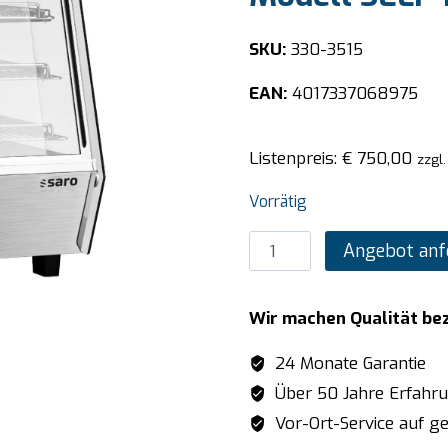
SKU:
330-3515
EAN:
4017337068975
Listenpreis:
€
750,00
zzgl
Vorrätig
SARO
Angebot anf
Countertop
Warmhaltevitrine
Wir machen Qualität be
Modell
SELF
24 Monate Garantie
125W
Über 50 Jahre Erfahr
Menge
Vor-Ort-Service auf ge