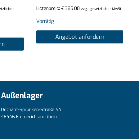
Listenpreis:
€
385,00
etzlicher
zzgl. gesetzlicher MwSt.
Vorrätig
Angebot anfordern
rn
Außenlager
Dechant-Sprünken-Straße 54
46446 Emmerich am Rhein