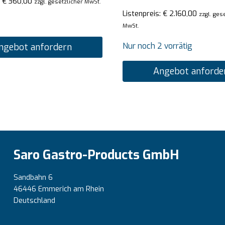
:
€
360,00
zzgl. gesetzlicher MwSt.
Listenpreis:
€
2.160,00
zzgl. ges
MwSt.
Nur noch 2 vorrätig
ngebot anfordern
Angebot anforde
Saro Gastro-Products GmbH
Sandbahn 6
46446 Emmerich am Rhein
Deutschland