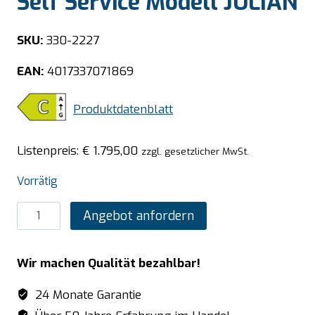
Self Service Modell JULIAN
SKU:
330-2227
EAN:
4017337071869
Produktdatenblatt
Listenpreis:
€
1.795,00
zzgl. gesetzlicher MwSt.
Vorrätig
SARO
Angebot anfordern
Countertop-
Kühlung
Wir machen Qualität bezahlbar!
Self
Service
24 Monate Garantie
Modell