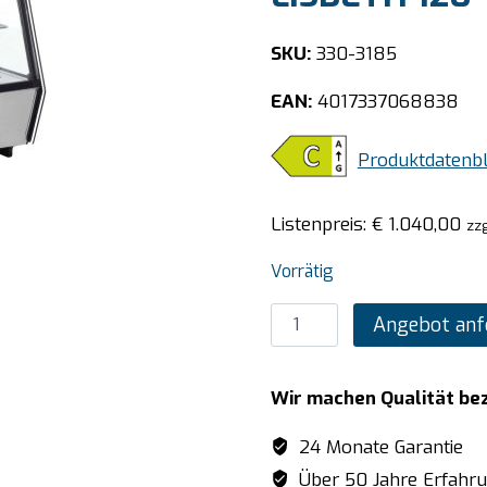
SKU:
330-3185
EAN:
4017337068838
Produktdatenbl
Listenpreis:
€
1.040,00
zzg
Vorrätig
SARO
Angebot anf
Countertop-
Kühlung
Wir machen Qualität be
Modell
LISBETH
24 Monate Garantie
120
Über 50 Jahre Erfahr