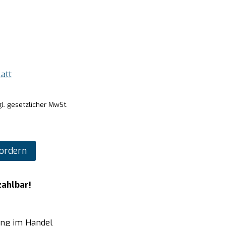
att
l. gesetzlicher MwSt.
ordern
zahlbar!
ung im Handel