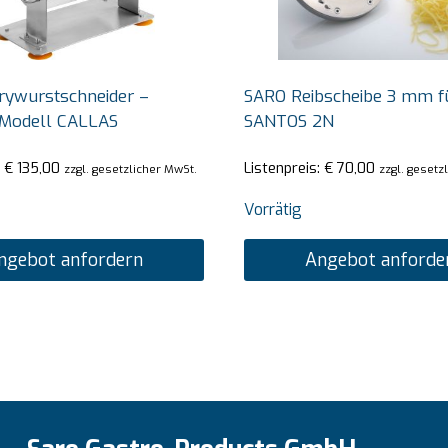
rywurstschneider –
SARO Reibscheibe 3 mm f
 Modell CALLAS
SANTOS 2N
:
€
135,00
Listenpreis:
€
70,00
zzgl. gesetzlicher MwSt.
zzgl. gesetz
Vorrätig
ngebot anfordern
Angebot anforde