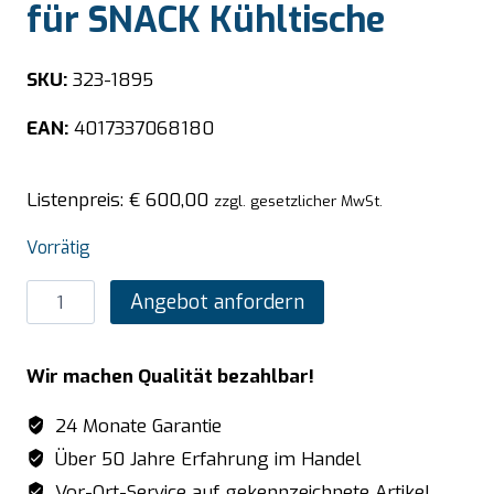
für SNACK Kühltische
SKU:
323-1895
EAN:
4017337068180
Listenpreis:
€
600,00
zzgl. gesetzlicher MwSt.
Vorrätig
SARO
Angebot anfordern
3er
Schubladenset
Wir machen Qualität bezahlbar!
für
SNACK
24 Monate Garantie
Kühltische
Über 50 Jahre Erfahrung im Handel
Menge
Vor-Ort-Service auf gekennzeichnete Artikel