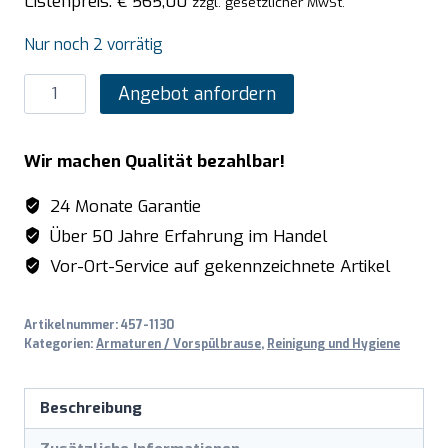
Listenpreis:
€
565,00
zzgl. gesetzlicher MwSt.
Nur noch 2 vorrätig
SARO
Angebot anfordern
2-
Loch-
Wir machen Qualität bezahlbar!
Vorspül-
Armatur
24 Monate Garantie
extra
Über 50 Jahre Erfahrung im Handel
hoch
Vor-Ort-Service auf gekennzeichnete Artikel
Modell
KERSTIN
Artikelnummer:
457-1130
Menge
Kategorien:
Armaturen / Vorspülbrause
,
Reinigung und Hygiene
Beschreibung