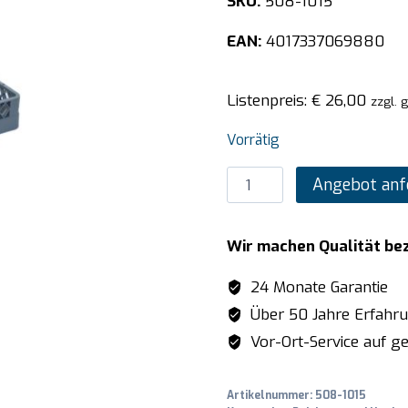
SKU:
508-1015
EAN:
4017337069880
Listenpreis:
€
26,00
zzgl. 
Vorrätig
SARO
Angebot anf
16er
Gläserkorb
Wir machen Qualität be
500x500x100
Menge
24 Monate Garantie
Über 50 Jahre Erfahr
Vor-Ort-Service auf ge
Artikelnummer:
508-1015