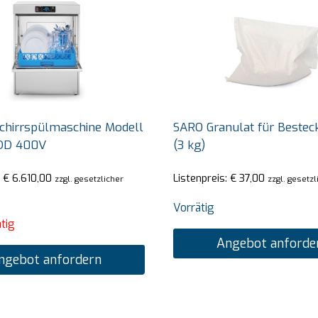
chirrspülmaschine Modell
SARO Granulat für Besteck
DD 400V
(3 kg)
:
€
6.610,00
Listenpreis:
€
37,00
zzgl. gesetzlicher
zzgl. gesetz
Vorrätig
tig
Angebot anforde
ngebot anfordern