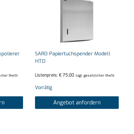
polierer
SARO Papiertuchspender Modell
HTD
Listenpreis:
€
75,00
licher MwSt.
zzgl. gesetzlicher MwSt.
Vorrätig
rn
Angebot anfordern