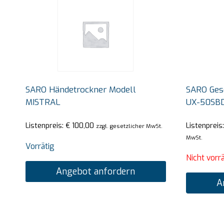
SARO Händetrockner Modell
SARO Ges
MISTRAL
UX-50SB
Listenpreis:
€
100,00
Listenpreis
zzgl. gesetzlicher MwSt.
MwSt.
Vorrätig
Nicht vorrä
Angebot anfordern
A