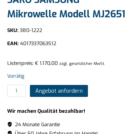
Mikrowelle Modell MJ2651
SKU:
380-1222
EAN:
4017337063512
Listenpreis:
€
1.170,00
zzgl. gesetzlicher MwSt.
Vorrätig
SARO
Angebot anfordern
SAMSUNG
Mikrowelle
Wir machen Qualität bezahlbar!
Modell
MJ2651
24 Monate Garantie
Menge
Über 50 Jahre Erfahrung im Handel