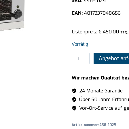
SKU:
458-1025
EAN:
4017337048656
Listenpreis:
€
450,00
zzgl
Vorrätig
SARO
Angebot anf
Salamander
Modell
Wir machen Qualität be
ATHENA
Menge
24 Monate Garantie
Über 50 Jahre Erfahr
Vor-Ort-Service auf ge
Artikelnummer:
458-1025