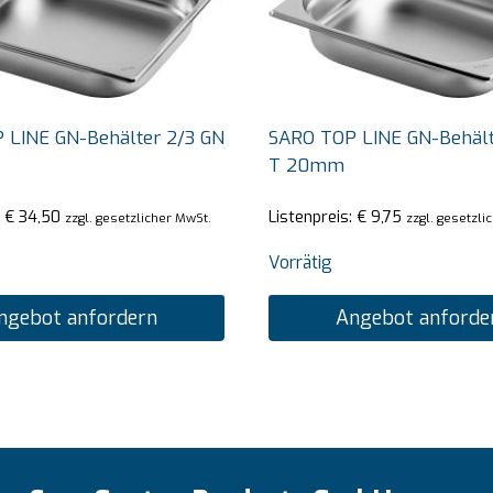
 LINE GN-Behälter 2/3 GN
SARO TOP LINE GN-Behält
T 20mm
:
€
34,50
Listenpreis:
€
9,75
zzgl. gesetzlicher MwSt.
zzgl. gesetzli
Vorrätig
ngebot anfordern
Angebot anforde