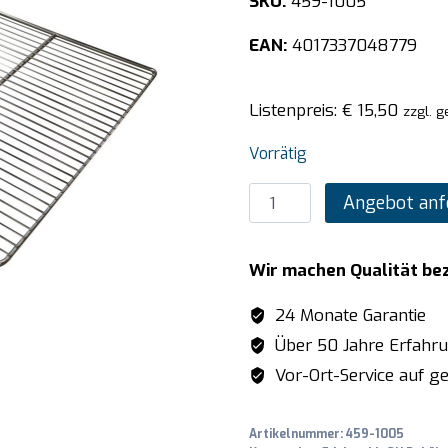
SKU:
459-1005
EAN:
4017337048779
Listenpreis:
€
15,50
zzgl. g
Vorrätig
SARO
Angebot anf
Rost
600
Wir machen Qualität be
x
400
24 Monate Garantie
mm
Über 50 Jahre Erfahr
Menge
Vor-Ort-Service auf ge
Artikelnummer:
459-1005