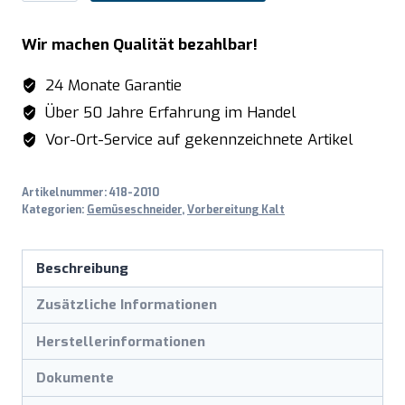
R005
Reibescheibe
Wir machen Qualität bezahlbar!
4,5
mm
24 Monate Garantie
für
Über 50 Jahre Erfahrung im Handel
CARUS/TITUS
Vor-Ort-Service auf gekennzeichnete Artikel
Menge
Artikelnummer:
418-2010
Kategorien:
Gemüseschneider
,
Vorbereitung Kalt
Beschreibung
Zusätzliche Informationen
Herstellerinformationen
Dokumente