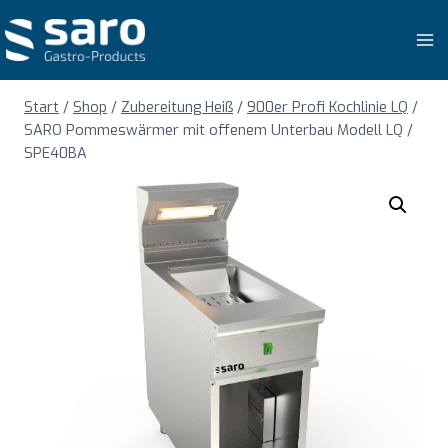
Zum
Inhalt
springen
Start
/
Shop
/
Zubereitung Heiß
/
900er Profi Kochlinie LQ
/
SARO Pommeswärmer mit offenem Unterbau Modell LQ /
SPE40BA