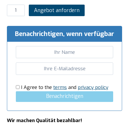
SARO
Angebot anfordern
Pommeswärmer
mit
offenem
Benachrichtigen, wenn verfügbar
Unterbau
Modell
LQ
/
SPE40BA
Menge
I Agree to the
terms
and
privacy policy
Benachrichtigen
Wir machen Qualität bezahlbar!